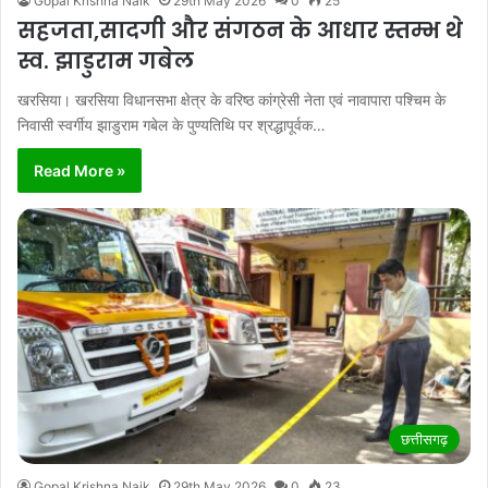
Gopal Krishna Naik
29th May 2026
0
25
सहजता,सादगी और संगठन के आधार स्तम्भ थे
स्व. झाडुराम गबेल
खरसिया। खरसिया विधानसभा क्षेत्र के वरिष्ठ कांग्रेसी नेता एवं नावापारा पश्चिम के
निवासी स्वर्गीय झाडुराम गबेल के पुण्यतिथि पर श्रद्धापूर्वक…
Read More »
छत्तीसगढ़
Gopal Krishna Naik
29th May 2026
0
23