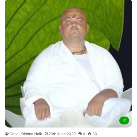
माँ
Gopal Krishna Naik
29th June 2020
0
30