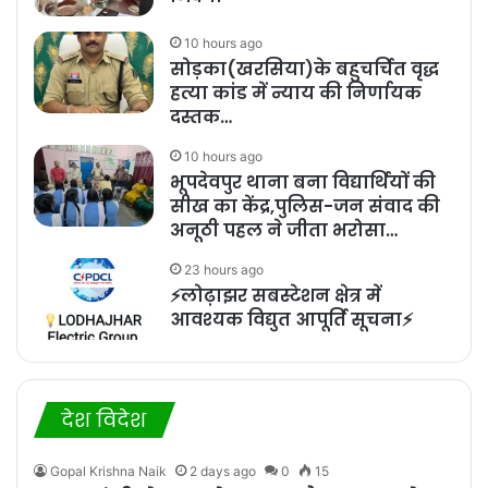
10 hours ago
सोड़का(खरसिया)के बहुचर्चित वृद्ध
हत्या कांड में न्याय की निर्णायक
दस्तक…
10 hours ago
भूपदेवपुर थाना बना विद्यार्थियों की
सीख का केंद्र,पुलिस-जन संवाद की
अनूठी पहल ने जीता भरोसा…
23 hours ago
⚡लोढ़ाझर सबस्टेशन क्षेत्र में
आवश्यक विद्युत आपूर्ति सूचना⚡
देश विदेश
Gopal Krishna Naik
2 days ago
0
15