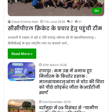
खेल
Gopal Krishna Naik
11th June 2026
0
51
सीसीपीएल क्रिकेट के प्रचार हेतु पहुंची टीम
राजधानी में टक्कर ले रही 6 टीमें रायगढ़ लॉयन्स की भी सहभागितारायगढ़।
बीसीसीआई के द्वारा राष्ट्रीय स्तर पर करवाये जाने…
Read More »
30th March 2026
रायपुर : कम उम्र में अनाथ हुए
मिजोरम के किशोर इसाक :
मालसावमटलुआंगा ने चोट की चिंता
को पीछे छोड़कर जीता केआईटीजी
स्वर्ण
2nd December 2025
दर्रामुड़ा में 09 दिसंबर से “ग्रामीण