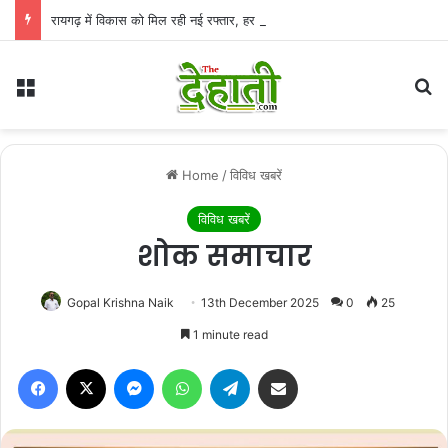
रायगढ़ में विकास को मिल रही नई रफ्तार, हर क्षेत्र में तैयार हो रही सुविधाओं की मजबूत नींव: वित्त मंत्री ओपी चौधरी
Menu
Se
Home
/
विविध खबरें
विविध खबरें
शोक समाचार
Gopal Krishna Naik
13th December 2025
0
25
1 minute read
Facebook
X
Messenger
WhatsApp
Telegram
Share via Email