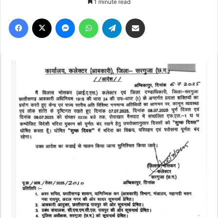
1 minute read
Facebook
X
Messenger
WhatsApp
Telegram
Share via Email