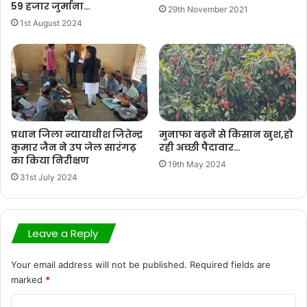
a
w
h
o
m
h
59 हजार जुर्माना…
29th November 2021
c
itt
at
p
ai
ar
1st August 2024
e
er
s
y
l
e
b
A
Li
o
p
n
o
p
k
k
प्रधान जिला न्यायाधीश जितेन्द्र
मुनाफा बढ़ने से किसान खुश,हो
कुमार जैन ने उप जेल सारंगढ़
रही अच्छी पैदावार…
का किया निरीक्षण
19th May 2024
31st July 2024
Leave a Reply
Your email address will not be published.
Required fields are
marked
*
C